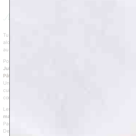
Notre traiteur & pâtissière
Tu sais à quel point bien manger compte pour moi…
alors forcément, je ne pouvais pas laisser cette partie
au hasard.
Pour cette retraite, j’ai choisi de travailler avec
Nadia
Jules
, fondatrice de
Pacha Mama
et de
L’Atelier des
Pâtissiers
à Lavaur
.
Une femme professionnelle, passionnée, engagée, qui
cuisine avec du bon sens, du goût et beaucoup de
cœur.
Les repas seront
gourmands, réconfortants et faits
maison
, à partir de produits locaux et de saison.
Pas une cuisine “concept”, pas de règles strictes.
De vrais bons repas, qui font du bien au corps… et au