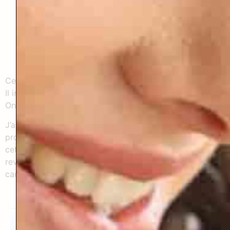
de grands espaces intérieurs dédiés aux pratiques,
et surtout, la possibilité de
prendre du temps en
silence
, dans le parc ou à l’intérieur, sans être
dérangée.
Ce lieu impose naturellement le calme.
Il invite au respect, à la présence, à l’ancrage.
On n’y fait pas semblant. On s’y
dépose vraiment
.
J’ai choisi le Domaine de Vadel parce qu’il soutient
profondément le chemin que je te propose pendant
cette retraite :
revenir à toi, t’écouter, respirer, ressentir… dans un
cadre qui honore ce que tu viens vivre.