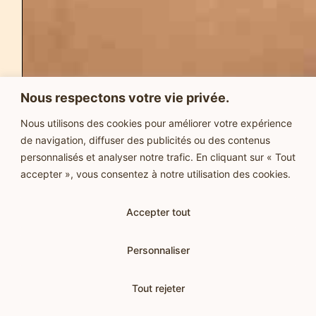
Je réserve ma place en chambre seule
Nous respectons votre vie privée.
Nous utilisons des cookies pour améliorer votre expérience
Ce qui est inclus :
de navigation, diffuser des publicités ou des contenus
personnalisés et analyser notre trafic. En cliquant sur « Tout
accepter », vous consentez à notre utilisation des cookies.
3 jours et 2 nuits au Domaine de Vadel
Tous les repas variés et gourmands (
petits déjeuners,
Accepter tout
déjeuners, collations, brunch, goûters et dîners)
Toutes les activités de la retraite
Personnaliser
L'accès au jacuzzi pendant tout le séjour
Les 2 visios sur Zoom (avant et après la retraite)
Tout rejeter
Les photos et vidéos prises durant le séjour
Des surprises...