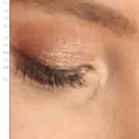
Pour cette retraite, j’ai choisi un lieu
rare
.
Un lieu majestueux, d’une beauté exceptionnelle.
Un de ces endroits où l’on sent immédiatement que
quelque chose peut se déposer.
Le
Domaine de Vadel
, à Veilhes, est une grande bâtisse
exceptionnelle, nichée au cœur d’un
vaste parc
extérieur
.
Un lieu habituellement peu accessible, et c’est un
véritable privilège
de pouvoir y séjourner.
Ici, tout invite à ralentir :
une
cheminée
autour de laquelle on se retrouve,
on échange, on se pose,
un
jacuzzi accessible 24h/24
, pour écouter ton
corps à tout moment,
des
espaces cocooning
pour lire, écrire, se
reposer,