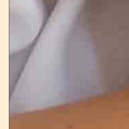
389
€
Animations
Hébergement
Repas
Chambre double partagée
Transport
Je réserve ma place en chambre partagée