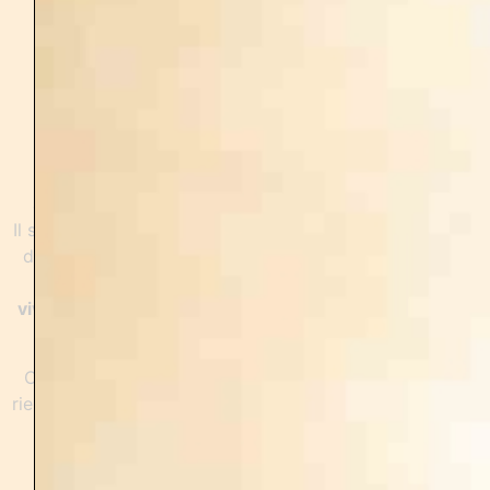
8H30
: PETIT-DÉJEUNER
9H30
: ATELIERS
12H
: BRUNCH
9H
: ATELIERS
16H
: DÉPART
Je choisis de ne pas figer le programme à l’avance.
Il sera ajusté et évoluera au fil de la retraite, en fonction
du groupe, de l’énergie du moment et de vos besoins.
C’est justement ce qui permet une expérience
vivante, sur-mesure, et profondément respectueuse
de ce que chacune vient traverser.
Cela te permet aussi de
débrancher le mental
, de ne
rien anticiper, et de te laisser complètement porter pour
vivre le moment pleinement, en toute confiance.
L’expérience commence maintenant.