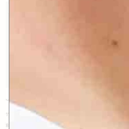
Accès au Domaine de Vadel
114 route de Villeneuve
81500 Veilhes