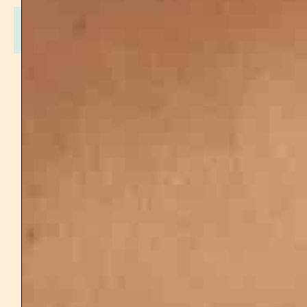
Chambre seule
459
€
Animations
Hébergement
Repas
Chambre seule
Transport