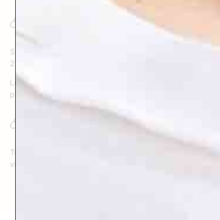
En voiture
Situé à environ 35 minutes de Toulouse, 1h d’Albi,
2h30 de Bordeaux, 2h30 de Montpellier.
Le covoiturage peut être organisé entre les
participantes.
En train
Tu peux arriver directement à la gare de Lavaur et je
viendrai te chercher.