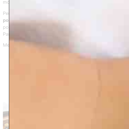
moral.
Pendant ces quelques jours, je veux que tu puisses
te
poser aussi à table
, savourer, te faire plaisir, sans te
poser de questions.
Parce que prendre soin de soi, ça passe aussi par là.
Merci Nadia de nous régaler sur cette retraite.