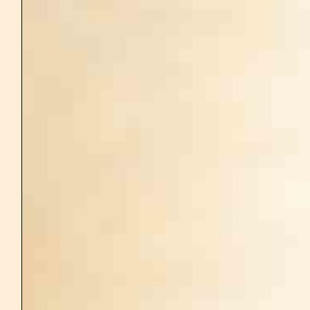
Jour 1
14H
: ACCUEIL
15H
: ATELIERS
19H
: DÎNER
Jour 2
8H30
: PETIT-DÉJEUNER
10H
: ATELIERS
12H
: DÉJEUNER
12H
: ATELIERS
19H
: DÎNER
Jour 3